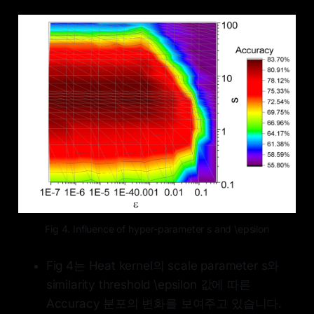
Fig 4. Influence of hyper-parameter s and \epsilon
Fig 4는 Heat kernel의 scale parameter s와
similarity threshold \epsilon 값에 따른
Accuracy 분포의 변화를 보여주고 있습니다.