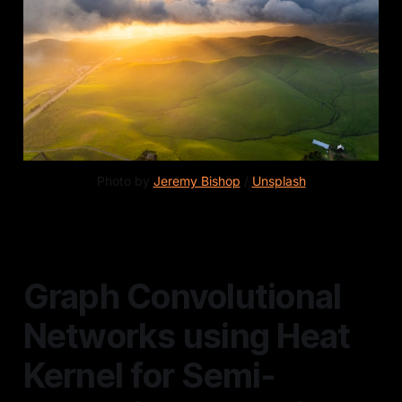
Photo by 
Jeremy Bishop
 / 
Unsplash
Graph Convolutional
Networks using Heat
Kernel for Semi-