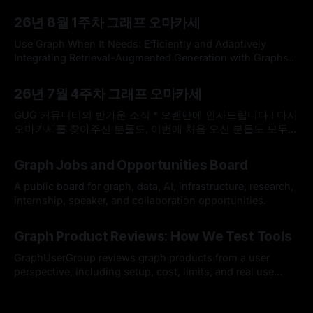
26년 8월 1주차 그래프 오마카세
Use Graph When It Needs: Efficiently and Adaptively
Integrating Retrieval-Augmented Generation with Graphs
Use Graph When It Needs: Efficiently and Adaptively
By omakasechef
02 Aug 2026
Integrating Retrieval-Augmented Generation with
26년 7월 4주차 그래프 오마카세
GraphsLarge language models (LLMs) often struggle with
knowledge-intensive tasks due to hallucinations and
GUG 커뮤니티의 반가운 소식 * 오랜만에 인사드립니다 ! 다시
outdated parametric knowledge. While Retrieval-
오마카세를 찾아주신 분들도, 이번에 처음 오신 분들도 모두
Augmented Generation (RAG) addresses
반갑습니다. 한국도 무더위가 이어지고 있다고 들었는데, 모두
By omakasechef
26 Jul 2026
건강하게 잘 지내고 계셨나요? * 최근 저희 GUG(Graph User
Graph Jobs and Opportunities Board
Group)에 정말 반가운 소식이 있어서 전해드리고자 합니다.
GUG가 2026 오픈소스 AI·SW 커뮤니티 지원사업에 선정되었
A public board for graph, data, AI, infrastructure, research,
습니다. 7월 25일(토요일)
internship, speaker, and collaboration opportunities.
By Hardy
12 Jul 2026
Graph Product Reviews: How We Test Tools
GraphUserGroup reviews graph products from a user
perspective, including setup, cost, limits, and real use
cases.
By Hardy
12 Jul 2026