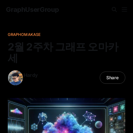
GraphUserGroup
GRAPHOMAKASE
2월 2주차 그래프 오마카
세
Hardy
Share
12 Feb 2024
—
11 min read