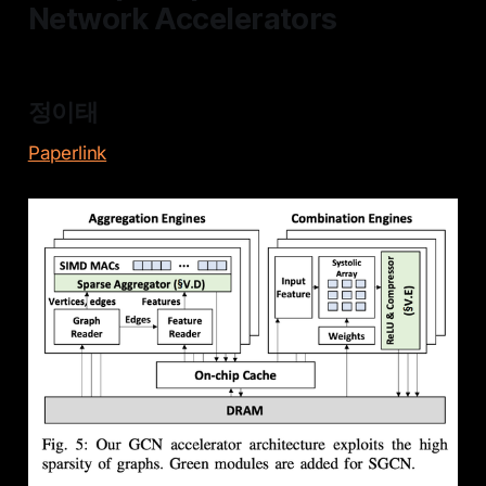
Network Accelerators
정이태
Paperlink