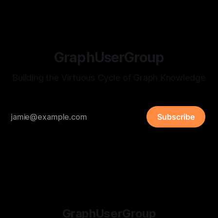
GraphUserGroup
Building the Virtuous Cycle of Graph Knowledge
Subscribe
GraphUserGroup