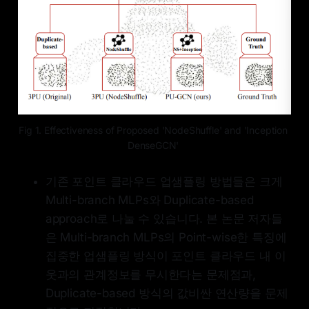
Fig 1. Effectiveness of Proposed 'NodeShuffle' and 'Inception 
DenseGCN' 
기존 포인트 클라우드 업샘플링 방법들은 크게
Multi-branch MLPs와 Duplicate-based
approach로 나눌 수 있습니다. 본 논문 저자들
은 Multi-branch MLPs의 Point-wise한 특징에
집중한 업샘플링 방식이 포인트 클라우드 내 이
웃과의 관계정보를 무시한다는 문제점과,
Duplicate-based 방식의 값비싼 연산량을 문제