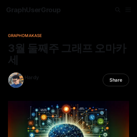
GraphUserGroup
GRAPHOMAKASE
3월 둘째주 그래프 오마카
세
Hardy
Share
10 Mar 2024
—
25 min read