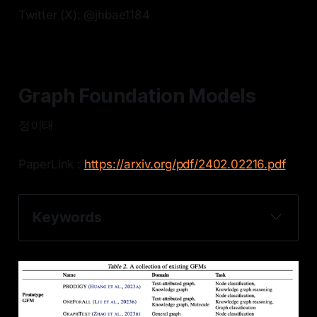
Twitter (X): @jhbae1184
Graph Foundation Models
정이태
PaperLink :
https://arxiv.org/pdf/2402.02216.pdf
Keywords