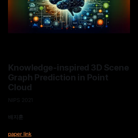
Knowledge-inspired 3D Scene
Graph Prediction in Point
Cloud
NIPS 2021
배지훈
paper link