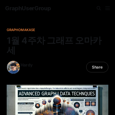
GraphUserGroup
GRAPHOMAKASE
1월 4주차 그래프 오마카
세
Hardy
Share
28 Jan 2024
—
12 min read