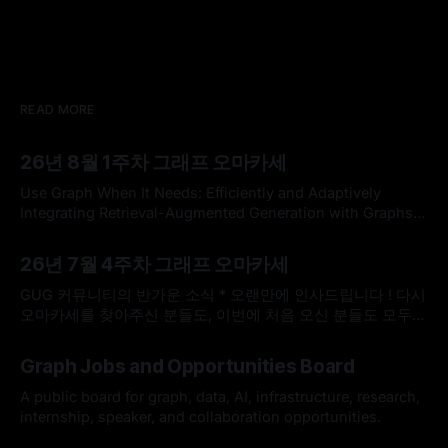
READ MORE
26년 8월 1주차 그래프 오마카세
Use Graph When It Needs: Efficiently and Adaptively
Integrating Retrieval-Augmented Generation with Graphs
Use Graph When It Needs: Efficiently and Adaptively
By omakasechef
02 Aug 2026
Integrating Retrieval-Augmented Generation with
26년 7월 4주차 그래프 오마카세
GraphsLarge language models (LLMs) often struggle with
knowledge-intensive tasks due to hallucinations and
GUG 커뮤니티의 반가운 소식 * 오랜만에 인사드립니다 ! 다시
outdated parametric knowledge. While Retrieval-
오마카세를 찾아주신 분들도, 이번에 처음 오신 분들도 모두
Augmented Generation (RAG) addresses
반갑습니다. 한국도 무더위가 이어지고 있다고 들었는데, 모두
By omakasechef
26 Jul 2026
건강하게 잘 지내고 계셨나요? * 최근 저희 GUG(Graph User
Graph Jobs and Opportunities Board
Group)에 정말 반가운 소식이 있어서 전해드리고자 합니다.
GUG가 2026 오픈소스 AI·SW 커뮤니티 지원사업에 선정되었
A public board for graph, data, AI, infrastructure, research,
습니다. 7월 25일(토요일)
internship, speaker, and collaboration opportunities.
By Hardy
12 Jul 2026