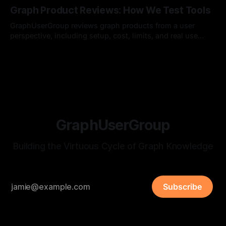
Graph Product Reviews: How We Test Tools
GraphUserGroup reviews graph products from a user
perspective, including setup, cost, limits, and real use
cases.
By Hardy
12 Jul 2026
GraphUserGroup
Building the Virtuous Cycle of Graph Knowledge
Subscribe