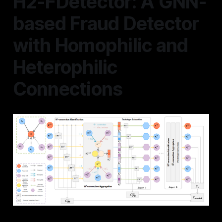
H2-FDetector: A GNN-
based Fraud Detector
with Homophilic and
Heterophilic
Connections