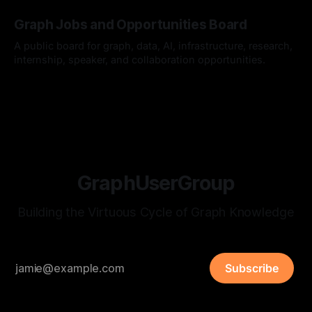
Augmented Generation (RAG) addresses
반갑습니다. 한국도 무더위가 이어지고 있다고 들었는데, 모두
By omakasechef
26 Jul 2026
건강하게 잘 지내고 계셨나요? * 최근 저희 GUG(Graph User
Graph Jobs and Opportunities Board
Group)에 정말 반가운 소식이 있어서 전해드리고자 합니다.
GUG가 2026 오픈소스 AI·SW 커뮤니티 지원사업에 선정되었
A public board for graph, data, AI, infrastructure, research,
습니다. 7월 25일(토요일)
internship, speaker, and collaboration opportunities.
By Hardy
12 Jul 2026
GraphUserGroup
Building the Virtuous Cycle of Graph Knowledge
Subscribe