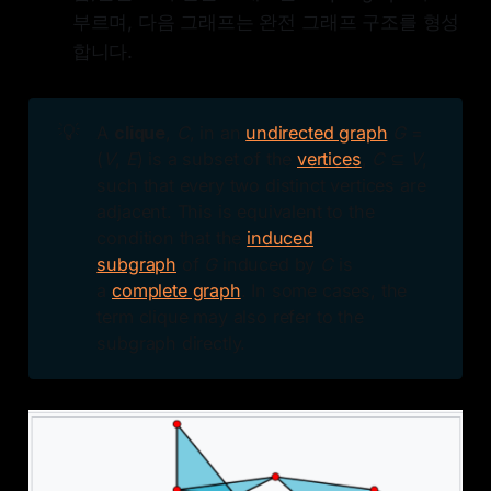
부르며, 다음 그래프는 완전 그래프 구조를 형성
합니다.
💡
A
clique
,
C
, in an
undirected graph
G
=
(
V
,
E
) is a subset of the
vertices
,
C
⊆
V
,
such that every two distinct vertices are
adjacent. This is equivalent to the
condition that the
induced
subgraph
of
G
induced by
C
is
a
complete graph
. In some cases, the
term clique may also refer to the
subgraph directly.