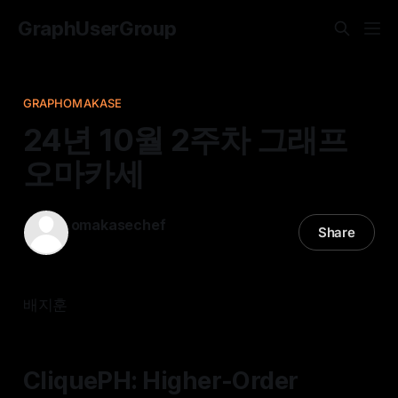
GraphUserGroup
GRAPHOMAKASE
24년 10월 2주차 그래프
오마카세
omakasechef
Share
06 Oct 2024
—
13 min read
배지훈
CliquePH: Higher-Order