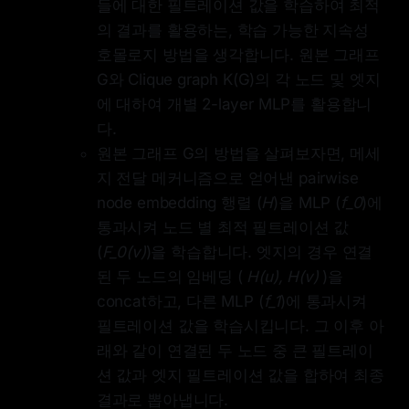
들에 대한 필트레이션 값을 학습하여 최적
의 결과를 활용하는, 학습 가능한 지속성
호몰로지 방법을 생각합니다. 원본 그래프
G와 Clique graph K(G)의 각 노드 및 엣지
에 대하여 개별 2-layer MLP를 활용합니
다.
원본 그래프 G의 방법을 살펴보자면, 메세
지 전달 메커니즘으로 얻어낸 pairwise
node embedding 행렬 (
H
)을 MLP (
f_0
)에
통과시켜 노드 별 최적 필트레이션 값
(
F_0(v)
)을 학습합니다. 엣지의 경우 연결
된 두 노드의 임베딩 (
H(u), H(v)
)을
concat하고, 다른 MLP (
f_1
)에 통과시켜
필트레이션 값을 학습시킵니다. 그 이후 아
래와 같이 연결된 두 노드 중 큰 필트레이
션 값과 엣지 필트레이션 값을 합하여 최종
결과로 뽑아냅니다.