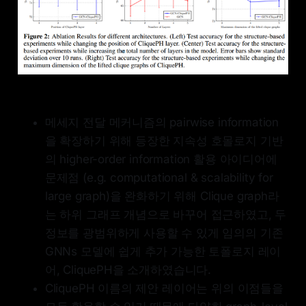
메세지 전달 메커니즘의 pairwise information
을 확장하기 위해 등장한 지속성 호몰로지 기반
의 higher-order information 활용 아이디어에
문제점 (e.g. computational & scalability for
large graph)을 완화하기 위해 Clique graph라
는 하위 그래프 개념으로 바꾸어 접근하였고, 두
정보를 광범위하게 사용할 수 있게 임의의 기존
GNNs 모델에 쉽게 추가 가능한 토폴로지 레이
어, CliquePH을 소개하였습니다.
CliquePH 이름의 제안 레이어는 위의 이점들을