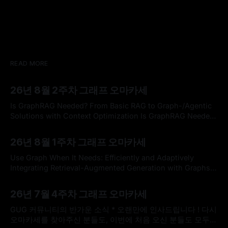
READ MORE
26년 8월 2주차 그래프 오마카세
Is GraphRAG Needed? From Basic RAG to Graph-/Agentic
Solutions with Context Optimization Is GraphRAG Needed?
From Basic RAG to Graph-/Agentic Solutions with Context
By omakasechef
09 Aug 2026
OptimizationLong Chen, Ryan Razkenari, Yuxuan Zhou,
26년 8월 1주차 그래프 오마카세
Yuan Tian, Rahul Ghosh, Venkatesh Pappakrishnan, Disha
Ahuja, Vidya Sagar Ravipati. Proceedings of the Fifth
Use Graph When It Needs: Efficiently and Adaptively
Workshop on Generation, Evaluation
Integrating Retrieval-Augmented Generation with Graphs
Use Graph When It Needs: Efficiently and Adaptively
By omakasechef
02 Aug 2026
Integrating Retrieval-Augmented Generation with
26년 7월 4주차 그래프 오마카세
GraphsLarge language models (LLMs) often struggle with
knowledge-intensive tasks due to hallucinations and
GUG 커뮤니티의 반가운 소식 * 오랜만에 인사드립니다 ! 다시
outdated parametric knowledge. While Retrieval-
오마카세를 찾아주신 분들도, 이번에 처음 오신 분들도 모두