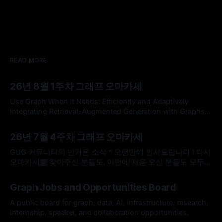
READ MORE
26년 8월 1주차 그래프 오마카세
Use Graph When It Needs: Efficiently and Adaptively
Integrating Retrieval-Augmented Generation with Graphs
Use Graph When It Needs: Efficiently and Adaptively
By omakasechef
02 Aug 2026
Integrating Retrieval-Augmented Generation with
26년 7월 4주차 그래프 오마카세
GraphsLarge language models (LLMs) often struggle with
knowledge-intensive tasks due to hallucinations and
GUG 커뮤니티의 반가운 소식 * 오랜만에 인사드립니다 ! 다시
outdated parametric knowledge. While Retrieval-
오마카세를 찾아주신 분들도, 이번에 처음 오신 분들도 모두
Augmented Generation (RAG) addresses
반갑습니다. 한국도 무더위가 이어지고 있다고 들었는데, 모두
By omakasechef
26 Jul 2026
건강하게 잘 지내고 계셨나요? * 최근 저희 GUG(Graph User
Graph Jobs and Opportunities Board
Group)에 정말 반가운 소식이 있어서 전해드리고자 합니다.
GUG가 2026 오픈소스 AI·SW 커뮤니티 지원사업에 선정되었
A public board for graph, data, AI, infrastructure, research,
습니다. 7월 25일(토요일)
internship, speaker, and collaboration opportunities.