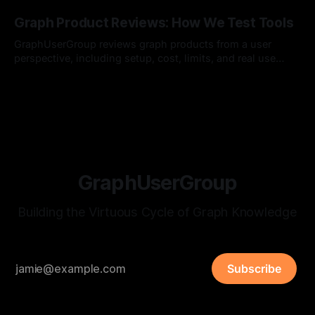
By Hardy
12 Jul 2026
Graph Product Reviews: How We Test Tools
GraphUserGroup reviews graph products from a user
perspective, including setup, cost, limits, and real use
cases.
By Hardy
12 Jul 2026
GraphUserGroup
Building the Virtuous Cycle of Graph Knowledge
Subscribe