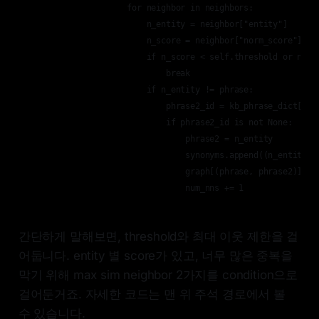
                    for neighbor in neighbors:

                        n_entity = neighbor["entity"]

                        n_score = neighbor["norm_score"]

                        if n_score < self.threshold or num_n
                            break

                        if n_entity != phrase:

                            phrase2_id = kb_phrase_dict[n_en
                            if phrase2_id is not None:

                                phrase2 = n_entity

                                synonyms.append((n_entity, n
                                graph[(phrase, phrase2)] = "
                                num_nns += 1
간단하게 말해보면, threshold와 최대 이웃 제한을 걸
어둡니다. entity 별 score가 있고, 너무 많은 중복을
막기 위해 max sim neighbor 2가지를 condition으로
걸어둔거죠. 자세한 코드는 맨 위 주석 경로에서 볼
수 있습니다.