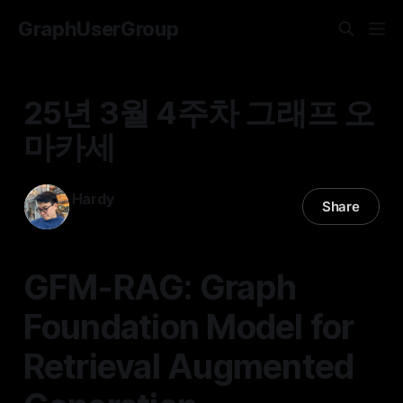
GraphUserGroup
25년 3월 4주차 그래프 오
마카세
Hardy
Share
27 Mar 2025
—
14 min read
GFM-RAG: Graph
Foundation Model for
Retrieval Augmented