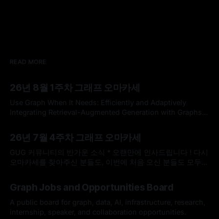
READ MORE
26년 8월 1주차 그래프 오마카세
Use Graph When It Needs: Efficiently and Adaptively
Integrating Retrieval-Augmented Generation with Graphs
Use Graph When It Needs: Efficiently and Adaptively
By omakasechef
02 Aug 2026
Integrating Retrieval-Augmented Generation with
26년 7월 4주차 그래프 오마카세
GraphsLarge language models (LLMs) often struggle with
knowledge-intensive tasks due to hallucinations and
GUG 커뮤니티의 반가운 소식 * 오랜만에 인사드립니다 ! 다시
outdated parametric knowledge. While Retrieval-
오마카세를 찾아주신 분들도, 이번에 처음 오신 분들도 모두
Augmented Generation (RAG) addresses
반갑습니다. 한국도 무더위가 이어지고 있다고 들었는데, 모두
By omakasechef
26 Jul 2026
건강하게 잘 지내고 계셨나요? * 최근 저희 GUG(Graph User
Graph Jobs and Opportunities Board
Group)에 정말 반가운 소식이 있어서 전해드리고자 합니다.
GUG가 2026 오픈소스 AI·SW 커뮤니티 지원사업에 선정되었
A public board for graph, data, AI, infrastructure, research,
습니다. 7월 25일(토요일)
internship, speaker, and collaboration opportunities.