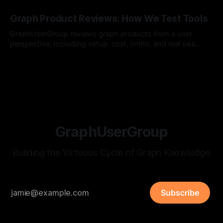
By Hardy
12 Jul 2026
Graph Product Reviews: How We Test Tools
GraphUserGroup reviews graph products from a user
perspective, including setup, cost, limits, and real use
cases.
By Hardy
12 Jul 2026
GraphUserGroup
Building the Virtuous Cycle of Graph Knowledge
Subscribe