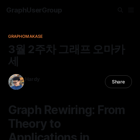
GraphUserGroup
GRAPHOMAKASE
3월 2주차 그래프 오마카
세
Hardy
Share
17 May 2023
—
11 min read
Graph Rewiring: From
Theory to
Applications in