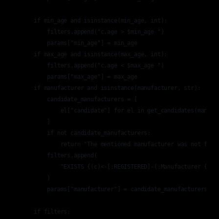
    if min_age and isinstance(min_age, int):

        filters.append("c.age > $min_age ")

        params["min_age"] = min_age

    if max_age and isinstance(max_age, int):

        filters.append("c.age < $max_age ")

        params["max_age"] = max_age

    if manufacturer and isinstance(manufacturer, str):

        candidate_manufacturers = [

            el["candidate"] for el in get_candidates(manufac
        ]

        if not candidate_manufacturers:

            return "The mentioned manufacturer was not found
        filters.append(

            "EXISTS {(c)<-[:REGISTERED]-(:Manufacturer {manu
        )

        params["manufacturer"] = candidate_manufacturers[0]

    if filters:
