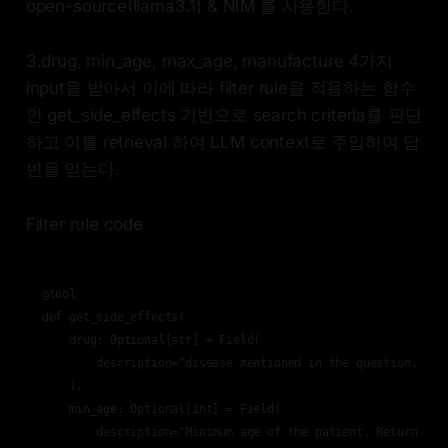
open-source(llama3.1) & NIM 를 사용한다.
3.drug, min_age, max_age, manufacture 4가지
input을 받아서 이에 따라 filter rule을 적용하는 함수
인 get_side_effects 기반으로 search criteria를 판단
하고 이를 retrieval 하여 LLM context로 주입하여 답
변을 얻는다.
Filter rule code
@tool

def get_side_effects(

    drug: Optional[str] = Field(

        description="disease mentioned in the question. Retu
    ),

    min_age: Optional[int] = Field(

        description="Minimum age of the patient. Return None