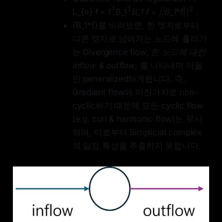
T
T
2
L_{e} f = f
B_1
B_1 f = ||B_1
*f||
.
{B_1*f}를 바라보면, 한 엣지로부터
다른 엣지로 넘어가는 노드에 흘러가
는 Divergence flow,
한 노드에 대한
inflow & outflow
, 를 나타내며 이들
만 peneralized하게됩니다. 즉,
Gradient flow와 마찬가지로 non-
cyclic하기 때문에 모든 cyclic flow
(e.g. curl & harmonic flow)는 무시
되며, 이로부터 Simplicial complex
의 일정 특성을 추출하지 못합니다.