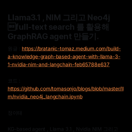
Llama3.1 , NIM 그리고 Neo4j
full-text search 를 활용해
GraphRAG agent 만들기.
원글 :
https://bratanic-tomaz.medium.com/build-
a-knowledge-graph-based-agent-with-llama-3-
1-nvidia-nim-and-langchain-feb65788e637
코드 :
https://github.com/tomasonjo/blogs/blob/master/ll
m/nvidia_neo4j_langchain.ipynb
정이태
KG-based agent , Llama 3.1 , Nvidia NIM 그리고