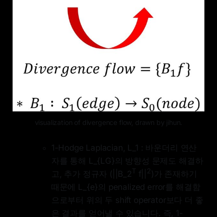
visualization of divergence flow, drawn by jihun.
1-Hodge Laplacian, L_1 : 바운더리 연산
자를 통해 L_{LG}의 방향성 문제도 해결하
T
2
고, 추가 정규자 (||B_2
f||
)가 존재하기
때문에 L_{e}의 penalized error를 해결함
으로부터 위의 두 shift operator보다 더 좋
은 결과를 얻어낼 수 있습니다. 즉, 1-