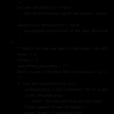
    ),

    max_age: Optional[int] = Field(

        description="Maximum age of the patient. Return None
    ),

    manufacturer: Optional[str] = Field(

        description="manufacturer of the drug. Return None i
    ),

):

    """Useful for when you need to find common side effects.
    params = {}

    filters = []

    side_effects_base_query = """

    MATCH (c:Case)-[:HAS_REACTION]->(r:Reaction), (c)-[:IS_P
    """

    if drug and isinstance(drug, str):

        candidate_drugs = [el["candidate"] for el in get_can
        if not candidate_drugs:

            return "The mentioned drug was not found"

        filters.append("d.name IN $drugs")

        params["drugs"] = candidate_drugs
