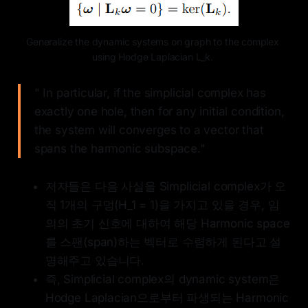
Generalize the dynamic systems on graph to the complex 
using Hodge Laplacian L_k. 
" In particular, if the simplicial complex has
exactly one hole, then for any initial condition,
the system will converges to a vector that
spans the harmonic subspace."
저자들은 다음 사실을 Simplicial complex가 오
직 1개의 구멍(H_1 = 1)을 가지고 있을 경우, 임
의의 초기 신호에 대하여 해당 Harmonic space
를 스팬(span)하는 벡터로 수렴하게 된다고 설
명해주고 있습니다.
즉, Simplicial complex의 dynamic system은
Hodge Laplacian으로부터 파생되는 Harmonic