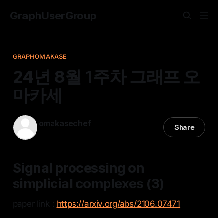
GraphUserGroup
GRAPHOMAKASE
24년 8월 1주차 그래프 오
마카세
omakasechef
Share
04 Aug 2024
—
19 min read
Signal processing on
simplicial complexes (3)
paper link :
https://arxiv.org/abs/2106.07471