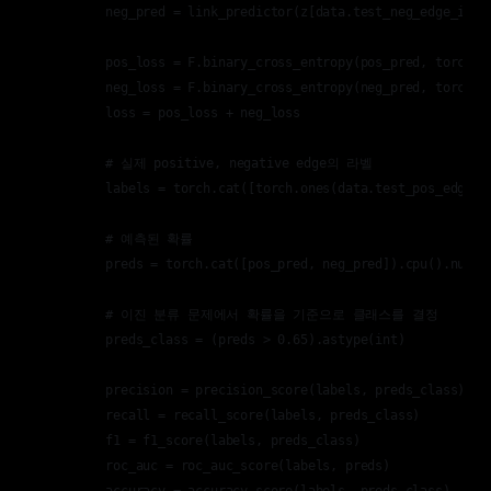
        neg_pred = link_predictor(z[data.test_neg_edge_index
        pos_loss = F.binary_cross_entropy(pos_pred, torch.on
        neg_loss = F.binary_cross_entropy(neg_pred, torch.ze
        loss = pos_loss + neg_loss

        # 실제 positive, negative edge의 라벨

        labels = torch.cat([torch.ones(data.test_pos_edge_i
        # 예측된 확률

        preds = torch.cat([pos_pred, neg_pred]).cpu().numpy(
        # 이진 분류 문제에서 확률을 기준으로 클래스를 결정

        preds_class = (preds > 0.65).astype(int)

        precision = precision_score(labels, preds_class)

        recall = recall_score(labels, preds_class)

        f1 = f1_score(labels, preds_class)

        roc_auc = roc_auc_score(labels, preds)
