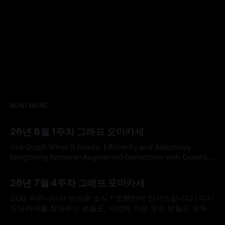
READ MORE
26년 8월 1주차 그래프 오마카세
Use Graph When It Needs: Efficiently and Adaptively
Integrating Retrieval-Augmented Generation with Graphs
Use Graph When It Needs: Efficiently and Adaptively
By omakasechef
02 Aug 2026
Integrating Retrieval-Augmented Generation with
26년 7월 4주차 그래프 오마카세
GraphsLarge language models (LLMs) often struggle with
knowledge-intensive tasks due to hallucinations and
GUG 커뮤니티의 반가운 소식 * 오랜만에 인사드립니다 ! 다시
outdated parametric knowledge. While Retrieval-
오마카세를 찾아주신 분들도, 이번에 처음 오신 분들도 모두
Augmented Generation (RAG) addresses
반갑습니다. 한국도 무더위가 이어지고 있다고 들었는데, 모두
By omakasechef
26 Jul 2026