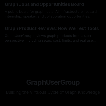
건강하게 잘 지내고 계셨나요? * 최근 저희 GUG(Graph User
Graph Jobs and Opportunities Board
Group)에 정말 반가운 소식이 있어서 전해드리고자 합니다.
GUG가 2026 오픈소스 AI·SW 커뮤니티 지원사업에 선정되었
A public board for graph, data, AI, infrastructure, research,
습니다. 7월 25일(토요일)
internship, speaker, and collaboration opportunities.
By Hardy
12 Jul 2026
Graph Product Reviews: How We Test Tools
GraphUserGroup reviews graph products from a user
perspective, including setup, cost, limits, and real use
cases.
By Hardy
12 Jul 2026
GraphUserGroup
Building the Virtuous Cycle of Graph Knowledge