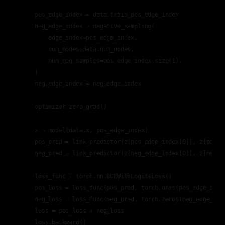
    pos_edge_index = data.train_pos_edge_index 

    neg_edge_index = negative_sampling(

        edge_index=pos_edge_index,

        num_nodes=data.num_nodes,

        num_neg_samples=pos_edge_index.size(1),

    )

    neg_edge_index = neg_edge_index 

    optimizer.zero_grad()

    z = model(data.x, pos_edge_index)  

    pos_pred = link_predictor(z[pos_edge_index[0]], z[pos_ed
    neg_pred = link_predictor(z[neg_edge_index[0]], z[neg_ed
    loss_func = torch.nn.BCEWithLogitsLoss()

    pos_loss = loss_func(pos_pred, torch.ones(pos_edge_index
    neg_loss = loss_func(neg_pred, torch.zeros(neg_edge_inde
    loss = pos_loss + neg_loss

    loss.backward()
