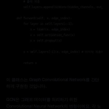
        # 출력 계층

        self.layers.append(GCNConv(hidden_channels, out_chan
    def forward(self, x, edge_index):

        for layer in self.layers[:-1]:

            x = layer(x, edge_index)

            x = self.activation_func(x)

            x = self.dropout(x)

        x = self.layers[-1](x, edge_index) # 마지막 
        return x
이 클래스는 Graph Convolutional Network를 간단
하게 구현한 것입니다.
GCN은 그래프 데이터를 처리하기 위한
Convolutional Neural Network의 변형이에요. 각 노