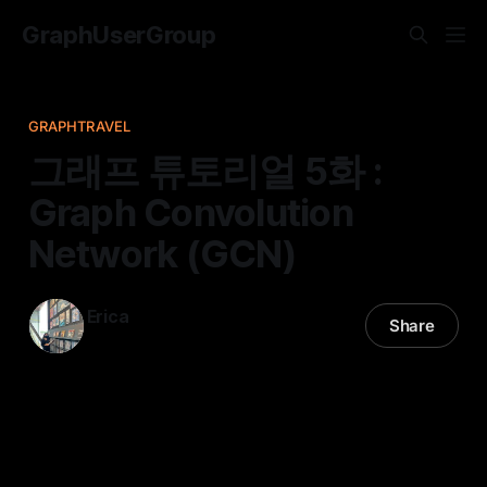
GraphUserGroup
GRAPHTRAVEL
그래프 튜토리얼 5화 :
Graph Convolution
Network (GCN)
Erica
Share
17 Jul 2023
—
13 min read