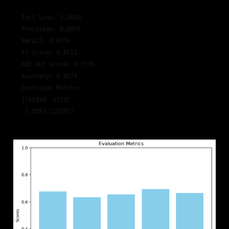
Test Loss: 3.3650

Precision: 0.6855

Recall: 0.6574

F1 Score: 0.6711

ROC AUC Score: 0.7176

Accuracy: 0.6779

Confusion Matrix:

[[11930  5152]

 [ 5853 11229]]