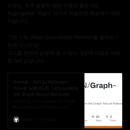
이유는, 추후 굉장히 많은 모델에 활용되는
Aggregation 개념이 여기서 처음으로 등장하기 때문
이랍니다.
그럼 이제 Graph Convolution Network를 알아보기
위해 떠나봐요!
코드를 한번에 실행해 볼 수 있는 .ipynb 파일은 아래
링크에 있답니다.
GitHub - H4Y3J1N/Graph-
Travel: with GUG, Let’s explore
the Graph Neural Network!
with GUG, Let’s explore the Graph
Neural Network! Contribute to
H4Y3J1N/Graph-Travel
development by creating an
GitHub
H4Y3J1N
account on GitHub.