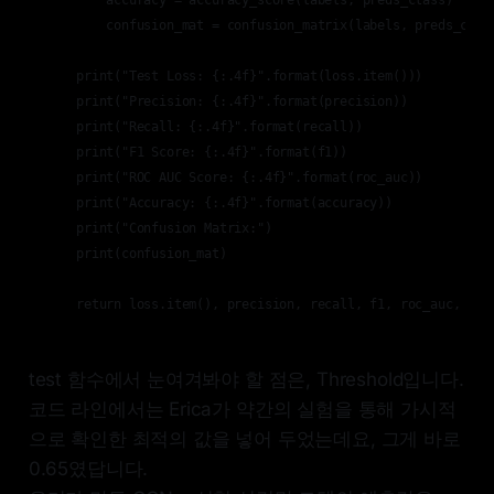
        accuracy = accuracy_score(labels, preds_class)

        confusion_mat = confusion_matrix(labels, preds_class
    print("Test Loss: {:.4f}".format(loss.item()))

    print("Precision: {:.4f}".format(precision))

    print("Recall: {:.4f}".format(recall))

    print("F1 Score: {:.4f}".format(f1))

    print("ROC AUC Score: {:.4f}".format(roc_auc))

    print("Accuracy: {:.4f}".format(accuracy))

    print("Confusion Matrix:")

    print(confusion_mat)

test 함수에서 눈여겨봐야 할 점은, Threshold입니다.
코드 라인에서는 Erica가 약간의 실험을 통해 가시적
으로 확인한 최적의 값을 넣어 두었는데요, 그게 바로
0.65였답니다.