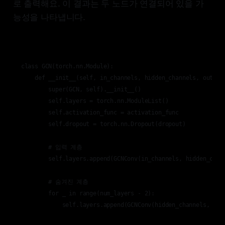
로 출력해요. 이 결과는 두 노드가 연결되어 있을 가
능성을 나타냅니다.
class GCN(torch.nn.Module):

    def __init__(self, in_channels, hidden_channels, out_ch
        super(GCN, self).__init__()

        self.layers = torch.nn.ModuleList()

        self.activation_func = activation_func

        self.dropout = torch.nn.Dropout(dropout)

        # 입력 계층

        self.layers.append(GCNConv(in_channels, hidden_chann
        # 숨겨진 계층

        for _ in range(num_layers - 2):

            self.layers.append(GCNConv(hidden_channels, hidd