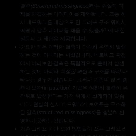
values are constrained by higher-
Multi-Scale Learning
결측(Structured missingness)
라는 현실적 과
order relations among groups of
sensors, not merely by pairwise
Residual Refinement
제를 해결하는 아이디어를 제안합니다. 교통 센
proximity. Existing low-rank and
서 네트워크를 대상으로 한 그래프 구조 위에서
graph-based methods often miss
어떻게 결측 데이터를 채울 수 있을까? 에 대한
this collective structure and can fail
when missingness becomes
질문과 그 해답을 제공합니다.
coherent. We introduce Multi-Scale
중요한 점은 이러한 결측이 단순히 우연히 발생
Hypergraph Laplacians (MSHL), a
하는 것이 아니라는 사실입니다. 네트워크 관점
two-stage framework for learning
higher-order structure from
에서 바라보면 결측은 독립적으로 흩어져 발생
incomplete spatiotemporal
하는 것이 아니라
특정한 패턴과 구조를 따라
나
observations. The Discovery stage
타나는 경우가 많습니다. 그러나 기존의 많은 결
builds a multi-scale hypergraph
from complementary topology and
측치 보완(imputation) 기법은 여전히 결측이 무
residual-correlation evidence, with
작위로 발생한다는 가정 위에서 설계되어 있습
an observation-only selector that
니다. 현실의 센서 네트워크가 보여주는 구조화
adapts to the supported interaction
scale. The Refinement stage adds
된 결측(structured missingness)을 충분히 반
a small hypergraph-conditioned
영하지 못하는 것입니다.
residual network that is safe by
construction: it learns nonlinear
기존 그래프 기반 보완 방법들이 쓰는 그래프 라
corrections where informative