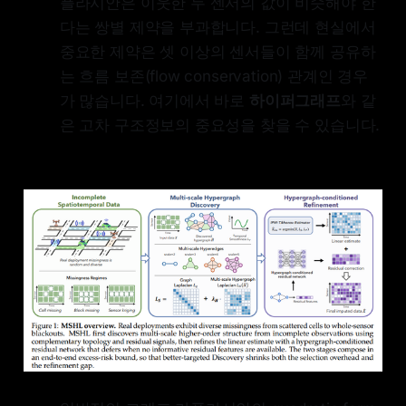
플라시안은 이웃한 두 센서의 값이 비슷해야 한
residual features exist and defers
다는 쌍별 제약을 부과합니다. 그런데 현실에서
to the linear estimate where they
do not. We prove that MSHL
중요한 제약은 셋 이상의 센서들이 함께 공유하
represents group-conservation
는 흐름 보존(flow conservation) 관계인 경우
patterns inaccessible to pairwise
가 많습니다. 여기에서 바로
하이퍼그래프
와 같
graph priors, adapts to the best
fixed scale up to a logarithmic
은 고차 구조정보의 중요성을 찾을 수 있습니다.
factor, transfers this advantage to
held-out imputation error, and
admits a one-sided refinement
guarantee. On two real traffic
networks evaluated across
scattered cell missingness,
contiguous block outages, and
whole-sensor blackouts at five
rates, MSHL improves over a
pairwise-graph baseline whenever
higher-order structure is identifiable
and otherwise matches it within
sampling noise. The results point to
a broader principle for reliable
infrastructure learning: missing