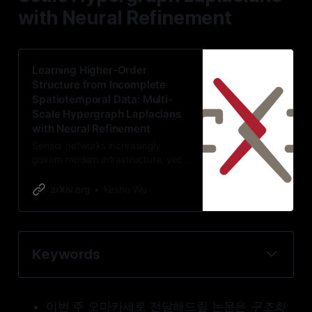
with Neural Refinement
Learning Higher-Order
Structure from Incomplete
Spatiotemporal Data: Multi-
Scale Hypergraph Laplacians
with Neural Refinement
Sensor networks increasingly
govern modern infrastructure, yet
the data they lose are rarely
missing in the uniform-random
arXiv.org
Keshu Wu
patterns assumed by standard
imputation benchmarks. Loop
detectors go offline during
calibration, roadside cabinets
Keywords
silence clusters of nearby sensors,
and newly installed instruments
Spatiotemporal Imputation
provide no history. Such failures
Hypergraph Laplacian
create structured absences whose
이번 주 오마카세로 전달해드릴 논문은
구조화