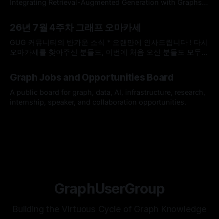
Workshop on Generation, Evaluation
Integrating Retrieval-Augmented Generation with Graphs
Use Graph When It Needs: Efficiently and Adaptively
By omakasechef
02 Aug 2026
Integrating Retrieval-Augmented Generation with
26년 7월 4주차 그래프 오마카세
GraphsLarge language models (LLMs) often struggle with
knowledge-intensive tasks due to hallucinations and
GUG 커뮤니티의 반가운 소식 * 오랜만에 인사드립니다 ! 다시
outdated parametric knowledge. While Retrieval-
오마카세를 찾아주신 분들도, 이번에 처음 오신 분들도 모두
Augmented Generation (RAG) addresses
반갑습니다. 한국도 무더위가 이어지고 있다고 들었는데, 모두
By omakasechef
26 Jul 2026
건강하게 잘 지내고 계셨나요? * 최근 저희 GUG(Graph User
Graph Jobs and Opportunities Board
Group)에 정말 반가운 소식이 있어서 전해드리고자 합니다.
GUG가 2026 오픈소스 AI·SW 커뮤니티 지원사업에 선정되었
A public board for graph, data, AI, infrastructure, research,
습니다. 7월 25일(토요일)
internship, speaker, and collaboration opportunities.
By Hardy
12 Jul 2026
GraphUserGroup
Building the Virtuous Cycle of Graph Knowledge