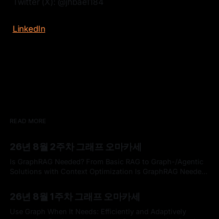
Twitter (X): @jhbae1184
LinkedIn
READ MORE
26년 8월 2주차 그래프 오마카세
Is GraphRAG Needed? From Basic RAG to Graph-/Agentic
Solutions with Context Optimization Is GraphRAG Needed?
From Basic RAG to Graph-/Agentic Solutions with Context
By omakasechef
09 Aug 2026
OptimizationLong Chen, Ryan Razkenari, Yuxuan Zhou,
26년 8월 1주차 그래프 오마카세
Yuan Tian, Rahul Ghosh, Venkatesh Pappakrishnan, Disha
Ahuja, Vidya Sagar Ravipati. Proceedings of the Fifth
Use Graph When It Needs: Efficiently and Adaptively