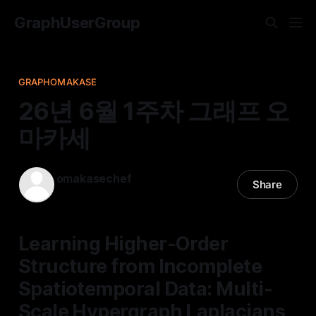
GraphUserGroup
GRAPHOMAKASE
26년 6월 1주차 그래프 오
마카세
omakasechef
Share
31 May 2026
—
13 min read
Learning Higher-Order
Structure from Incomplete
Spatiotemporal Data: Multi-
Scale Hypergraph Laplacians