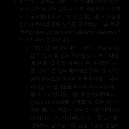
일반적인 그래프 라플라시안의 quadratic form
data should be treated not as
isolated entries to fill, but as
은 이웃한 두 센서 값의 차이를 최소화하는 방향
evidence of structure to discover.
으로 동작합니다. 여기에서 문제는 세 개 이상의
센서가 하나의 공통 신호를 공유하는
그룹 보존
패턴(group-conservation pattern, Theorem 1)
이 존재하는 경우입니다.
그룹 보존 패턴의 경우, 그래프 라플라시안
은 두 센서 쌍 간의 차이를 따로 보기 때문
에 (A-B / B-C 쌍 따로) 모든 센서들이 서
로 공유하고 있는 패턴에도 경계 쌍 차이만
큼의 불필요한 패널티를 부과하게 됩니다.
하지만 이 센서들을 하나의 하이퍼엣지로
묶어 그 패널티를 그룹 내 분산(within-
group vaiance)로 부과할 때, 모든 센서가
같은 패턴을 따르는 경우 그 값은 정확히 0
이 됩니다. 즉, 하이퍼엣지가 그룹 관계를
정확하게 잡아낼수록, 선형 추정의 편향이