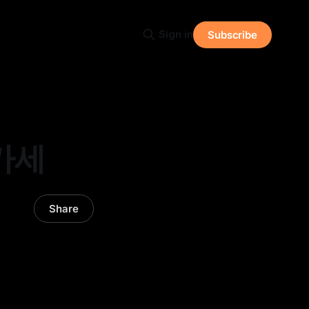
Sign in
Subscribe
카세
Share