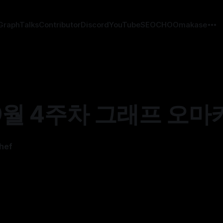
GraphTalks
Contributor
Discord
YouTube
SEOCHO
Omakase
 9월 4주차 그래프 오마
hef
4
—
8 min read