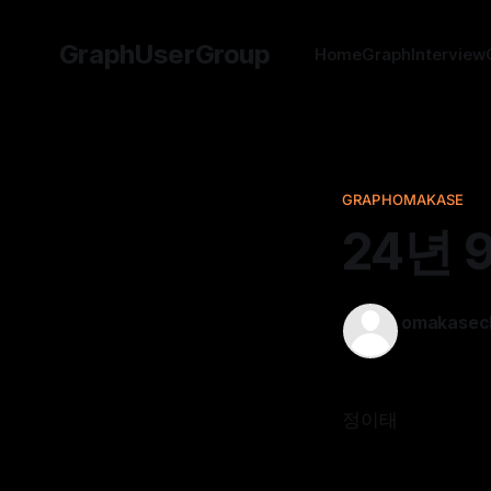
GraphUserGroup
Home
GraphInterview
GRAPHOMAKASE
24년
omakasec
22 Sep 202
정이태