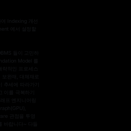
여 Indexing 개선
ment 에서 설정할
존 GDBMS 들이 고민하
ion Model 를
 대략적인 프로세스
서 보완재, 대체재로
이 추세에 따라가기
있고 이를 극복하기
그래프 엔지니어링
ph(GPU),
tware 관점을 투영
를 바랍니다~ 다들