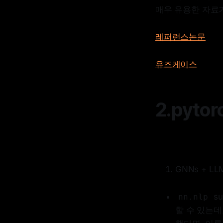
매우 유용한 자료가
레퍼런스논문
유즈케이스
2.pyto
GNNs + LL
su
nn.nlp
할 수 있는데