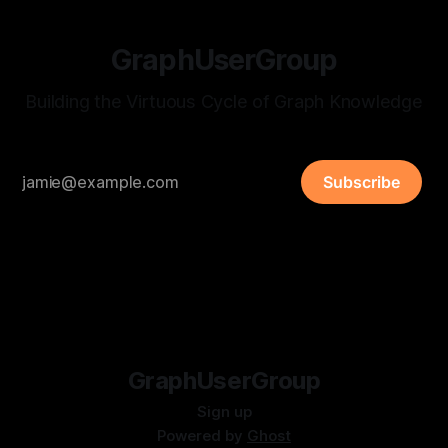
GraphUserGroup
Building the Virtuous Cycle of Graph Knowledge
Subscribe
GraphUserGroup
Sign up
Powered by
Ghost