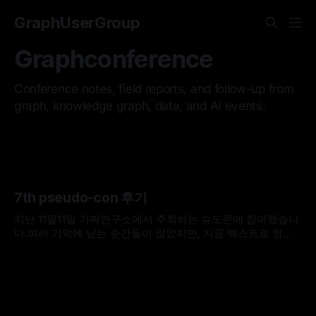
GraphUserGroup
Graphconference
Conference notes, field reports, and follow-up from
graph, knowledge graph, data, and AI events.
7th pseudo-con 후기
지난 11월11일 가짜연구소에서 주최하는 슈도콘에 참여했습니
다.여러 기억에 남는 순간들이 많았지만, 지금 텍스트로 정리
하며 그 중 몇몇을 추려보자면 다음 3가지가 떠오르네요. * 1.
By Hardy
29 Nov 2023
발표 연사로 참여하고 왔습니다. * 그래프 오마카세 주방장이
말하는 현업과 괴리 라는 주제로 운이좋게도 발표를 하게 되었
습니다. 마침 그래프 오마카세의 1주년과 저의 31주년이 겹치
는 생일이였기에 올해 받은 선물 중