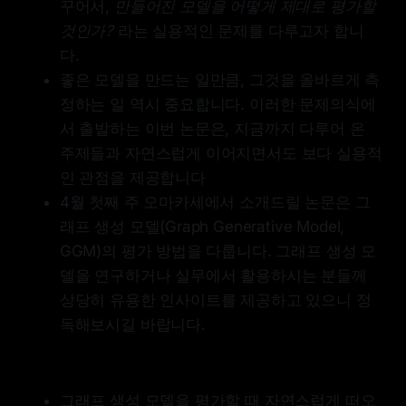
꾸어서,
만들어진 모델을 어떻게 제대로 평가할
bound on the distance for the given
descriptors. Thorough experiments
것인가?
라는 실용적인 문제를 다루고자 합니
demonstrate that PGD provides a
다.
more robust and insightful
좋은 모델을 만드는 일만큼, 그것을 올바르게 측
evaluation compared to MMD
metrics. The PolyGraph framework
정하는 일 역시 중요합니다. 이러한 문제의식에
for benchmarking graph generative
서 출발하는 이번 논문은, 지금까지 다루어 온
models is made publicly available at
주제들과 자연스럽게 이어지면서도 보다 실용적
https://github.com/BorgwardtLab/p
olygraph-benchmark.
인 관점을 제공합니다
4월 첫째 주 오마카세에서 소개드릴 논문은 그
래프 생성 모델(Graph Generative Model,
GGM)의 평가 방법을 다룹니다. 그래프 생성 모
델을 연구하거나 실무에서 활용하시는 분들께
상당히 유용한 인사이트를 제공하고 있으니 정
독해보시길 바랍니다.
그래프 생성 모델을 평가할 때 자연스럽게 떠오