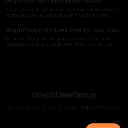
Graph Jobs and Opportunities Board
Group)에 정말 반가운 소식이 있어서 전해드리고자 합니다.
GUG가 2026 오픈소스 AI·SW 커뮤니티 지원사업에 선정되었
A public board for graph, data, AI, infrastructure, research,
습니다. 7월 25일(토요일)
internship, speaker, and collaboration opportunities.
By Hardy
12 Jul 2026
Graph Product Reviews: How We Test Tools
GraphUserGroup reviews graph products from a user
perspective, including setup, cost, limits, and real use
cases.
By Hardy
12 Jul 2026
GraphUserGroup
Building the Virtuous Cycle of Graph Knowledge