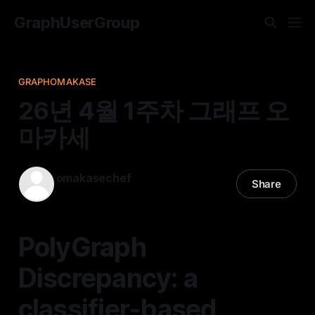
GraphUserGroup
GRAPHOMAKASE
26년 4월 1주차 그래프 오
마카세
omakasechef
Share
29 Mar 2026
—
11 min read
PolyGraph
Discrepancy: a
classifier-based