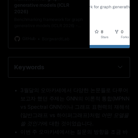
generative models (ICLR
incomparable across different
2026)
graph descriptors. We introduce
PolyGraph Discrepancy (PGD), a
Benchmarking framework for graph
new evaluation framework that
generative models (ICLR 2026) -
addresses these limitations. It
BorgwardtLab/polygraph-
approximates the Jensen-Shannon
benchmark
GitHub
BorgwardtLab
distance of graph distributions by
fitting binary classifiers to
distinguish between real and
generated graphs, featurized by
Keywords
these descriptors. The data log-
likelihood of these classifiers
Graph Generative Model
approximates a variational lower
bound on the JS distance between
Evaluation Metric
3월달의 오마카세에서 다양한 논문들로 다루어
the two distributions. Resulting
Polygraph Discrepancy (PGD)
보고자 했던 주제는 GNN의 이론적 통합(MPNN
metrics are constrained to the unit
interval [0,1] and are comparable
TabPFN
vs Spectral GNN)이나 그래프 표현력의 재해석
across different graph descriptors.
(일반그래프 vs 하이퍼그래프)처럼
어떤 모델을
We further derive a theoretically
쓸 것인가
에 대한 것이었습니다.
grounded summary metric that
combines these individual metrics
이번 주 오마카세에서는 질문의 방향을 조금 바
to provide a maximally tight lower