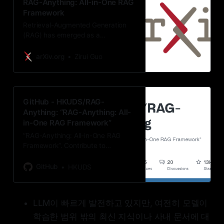
RAG-Anything: All-in-One RAG
Framework
Retrieval-Augmented Generation
(RAG) has emerged as a
fundamental paradigm for
expanding Large Language Models
arXiv.org
Zirui Guo
beyond their static training
limitations. However, a critical
misalignment exists between
current RAG capabilities and real-
GitHub - HKUDS/RAG-
world information environments.
Anything: “RAG-Anything: All-
Modern knowledge repositories are
in-One RAG Framework”
inherently multimodal, containing
rich combinations of textual
“RAG-Anything: All-in-One RAG
content, visual elements,
Framework”. Contribute to
structured tables, and
HKUDS/RAG-Anything
mathematical expressions. Yet
development by creating an
GitHub
HKUDS
existing RAG frameworks are
account on GitHub.
limited to textual content, creating
fundamental gaps when processing
LLM이 빠르게 발전하고 있지만, 여전히 모델이
multimodal documents. We present
RAG-Anything, a unified framework
학습한 범위 밖의 최신 지식이나 사내 문서에 대