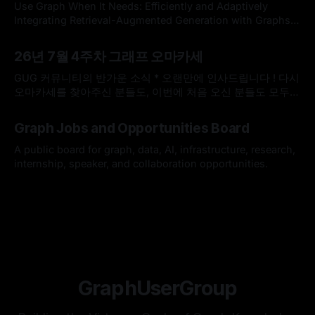
Ahuja, Vidya Sagar Ravipati. Proceedings of the Fifth
Use Graph When It Needs: Efficiently and Adaptively
Workshop on Generation, Evaluation
Integrating Retrieval-Augmented Generation with Graphs
Use Graph When It Needs: Efficiently and Adaptively
By omakasechef
02 Aug 2026
Integrating Retrieval-Augmented Generation with
26년 7월 4주차 그래프 오마카세
GraphsLarge language models (LLMs) often struggle with
knowledge-intensive tasks due to hallucinations and
GUG 커뮤니티의 반가운 소식 * 오랜만에 인사드립니다 ! 다시
outdated parametric knowledge. While Retrieval-
오마카세를 찾아주신 분들도, 이번에 처음 오신 분들도 모두
Augmented Generation (RAG) addresses
반갑습니다. 한국도 무더위가 이어지고 있다고 들었는데, 모두
By omakasechef
26 Jul 2026
건강하게 잘 지내고 계셨나요? * 최근 저희 GUG(Graph User
Graph Jobs and Opportunities Board
Group)에 정말 반가운 소식이 있어서 전해드리고자 합니다.
GUG가 2026 오픈소스 AI·SW 커뮤니티 지원사업에 선정되었
A public board for graph, data, AI, infrastructure, research,
습니다. 7월 25일(토요일)
internship, speaker, and collaboration opportunities.
By Hardy
12 Jul 2026
GraphUserGroup