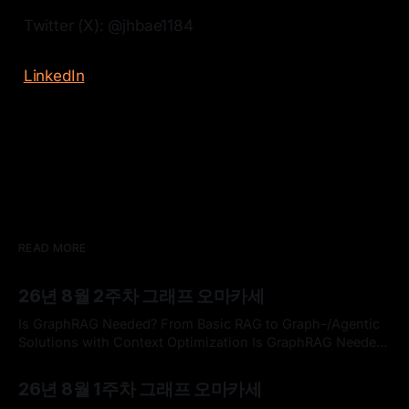
Twitter (X): @jhbae1184
LinkedIn
READ MORE
26년 8월 2주차 그래프 오마카세
Is GraphRAG Needed? From Basic RAG to Graph-/Agentic
Solutions with Context Optimization Is GraphRAG Needed?
From Basic RAG to Graph-/Agentic Solutions with Context
By omakasechef
09 Aug 2026
OptimizationLong Chen, Ryan Razkenari, Yuxuan Zhou,
26년 8월 1주차 그래프 오마카세
Yuan Tian, Rahul Ghosh, Venkatesh Pappakrishnan, Disha