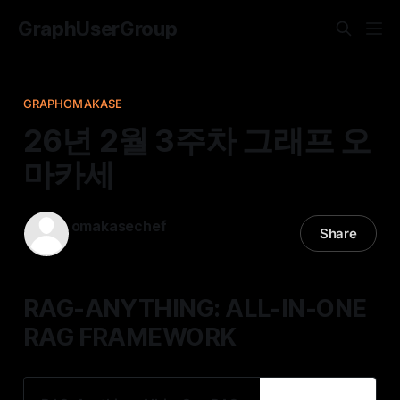
GraphUserGroup
GRAPHOMAKASE
26년 2월 3주차 그래프 오
마카세
omakasechef
Share
15 Feb 2026
—
8 min read
RAG-ANYTHING: ALL-IN-ONE
RAG FRAMEWORK