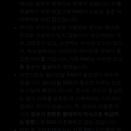
that enables comprehensive
해서는 답하지 못한다는 한계가 있습니다. 이를
knowledge retrieval across all
해결하기 위한 방법으로 RAG가 사실상 표준 아
modalities. Our approach
reconceptualizes multimodal
키텍처로 자리 잡았습니다.
content as interconnected
하지만 우리가 실제로 사용하는 문서는 텍스트
knowledge entities rather than
만으로 구성되어 있지 않습니다. 보고서에는 표
isolated data types. The framework
introduces dual-graph construction
와 그래프가 있고, 논문에는 수식과 도식이 있으
to capture both cross-modal
며, 매뉴얼에서는 이미지와 레이아웃 자체가 중
relationships and textual semantics
요한 의미를 가집니다. 기존 RAG는 이러한 요소
within a unified representation. We
develop cross-modal hybrid
를 충분히 활용하지 못했습니다.
retrieval that combines structural
자연스럽게 멀티모달 RAG의 필요성이 대두하
knowledge navigation with
였습니다. 멀티모달 RAG가 중요한 이유는 단순
semantic matching. This enables
effective reasoning over
히 기능적 확장이 아니라, 문서의 의미가 형성되
heterogeneous content where
는 방식 자체를 보존한 채 이해하려는 시도라는
relevant evidence spans multiple
점에서 의미가 있습니다. 즉, 정보의 내용뿐 아
modalities. RAG-Anything
demonstrates superior
니라
정보가 표현된 형태까지 지식으로 취급하
performance on challenging
는 방향
으로 RAG가 진화하고 있는 것입니다.
multimodal benchmarks, achieving
이번 주 오마카세에서는 기존 RAG 시스템이 멀
significant improvements over