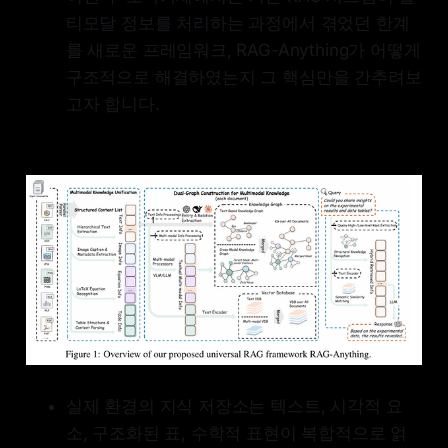
state-of-the-art methods.
티모달 정보를 처리하는 과정에서 겪었던 한계
Performance gains become
를 새로운 프레임워크, RAG-Anything가 어떻게
particularly pronounced on long
documents where traditional
구조적으로 해결하였는지 그 핵심만을 간추려보
approaches fail. Our framework
고자 합니다.
establishes a new paradigm for
multimodal knowledge access,
eliminating the architectural
fragmentation that constrains
current systems. Our framework is
open-sourced at:
https://github.com/HKUDS/RAG-
Anything.
실제 환경의 지식 저장소는 텍스트, 시각적 요
소, 구조화된 표, 수학적 표현이 복합적으로 얽