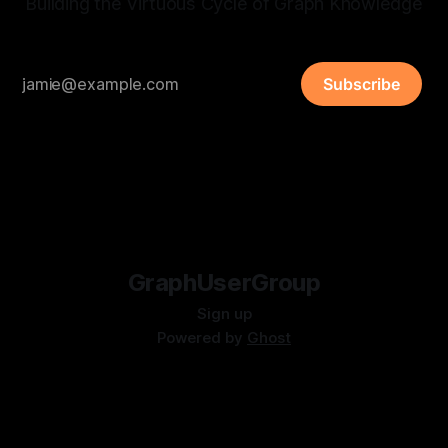
Building the Virtuous Cycle of Graph Knowledge
Subscribe
GraphUserGroup
Sign up
Powered by
Ghost